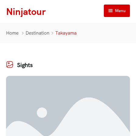
Ninjatour
Menu
Home
Home
Destination
Takayama
Tour Giornalieri
Tour Privato
Sights
Esperienze Uniche
Servizi Privati
Viaggi Esclusivi
Il nostro Team
Blog
Contattaci