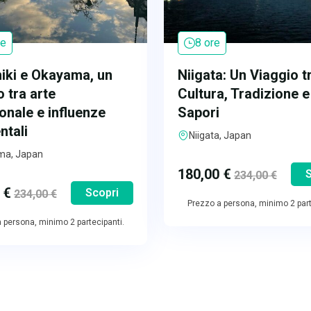
re
8 ore
iki e Okayama, un
Niigata: Un Viaggio t
o tra arte
Cultura, Tradizione e
ionale e influenze
Sapori
ntali
Niigata, Japan
ma, Japan
180,00
€
S
234,00
€
0
€
Scopri
234,00
€