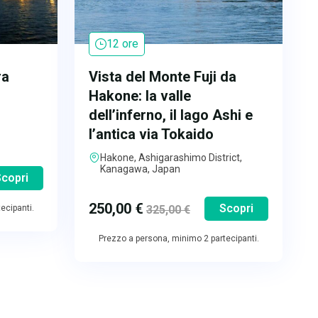
12 ore
ra
Vista del Monte Fuji da
Hakone: la valle
dell’inferno, il lago Ashi e
l’antica via Tokaido
Hakone, Ashigarashimo District,
Kanagawa, Japan
copri
250,00
€
Scopri
325,00
€