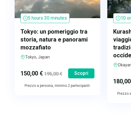
5 hours 30 minutes
10 o
Tokyo: un pomeriggio tra
Kurash
storia, natura e panorami
viaggi
mozzafiato
tradiz
occide
Tokyo, Japan
Okaya
150,00
€
Scopri
195,00
€
180,0