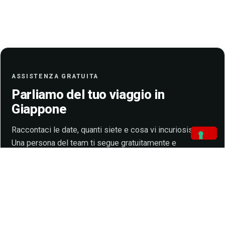
ASSISTENZA GRATUITA
Parliamo del tuo viaggio in
Giappone
Raccontaci le date, quanti siete e cosa vi incuriosisce.
Una persona del team ti segue gratuitamente e
costruisce l’itinerario su misura, sul tuo ritmo e sul tuo
budget.
Richiedi il tuo progetto
Vedi le partenze